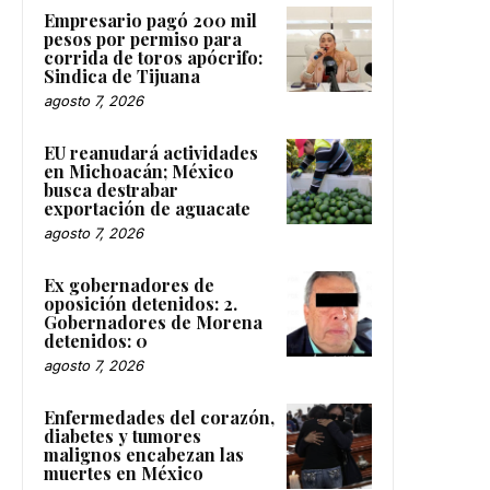
Empresario pagó 200 mil
pesos por permiso para
corrida de toros apócrifo:
Sindica de Tijuana
agosto 7, 2026
EU reanudará actividades
en Michoacán; México
busca destrabar
exportación de aguacate
agosto 7, 2026
Ex gobernadores de
oposición detenidos: 2.
Gobernadores de Morena
detenidos: 0
agosto 7, 2026
Enfermedades del corazón,
diabetes y tumores
malignos encabezan las
muertes en México