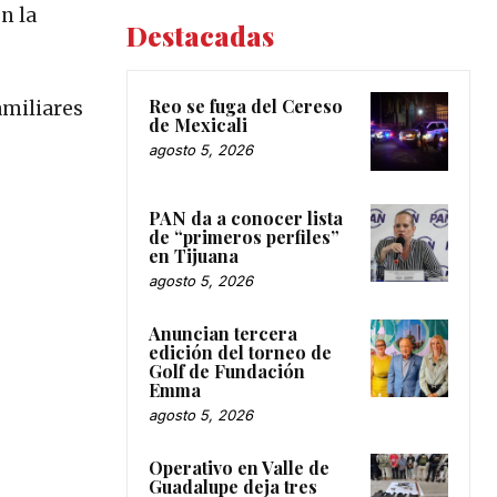
n la
Destacadas
Reo se fuga del Cereso
amiliares
de Mexicali
agosto 5, 2026
PAN da a conocer lista
de “primeros perfiles”
en Tijuana
agosto 5, 2026
Anuncian tercera
edición del torneo de
Golf de Fundación
Emma
agosto 5, 2026
Operativo en Valle de
Guadalupe deja tres