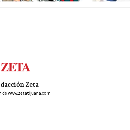
dacción Zeta
n de www.zetatijuana.com