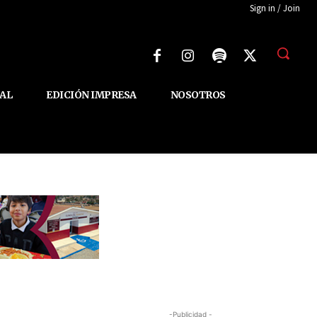
Sign in / Join
AL
EDICIÓN IMPRESA
NOSOTROS
-Publicidad -