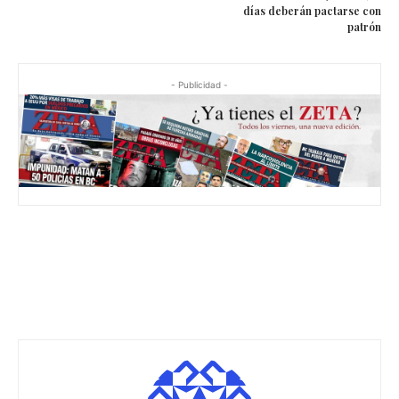
días deberán pactarse con
patrón
- Publicidad -