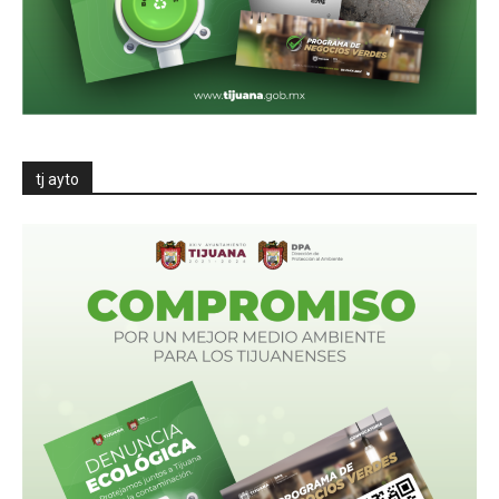
tj ayto