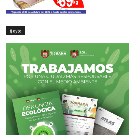
tj ayto