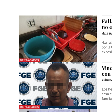
Fall
no 
Ana Ka
-La fa
por la
excesi
DESTACADOS
Vin
con 
Eduar
Los he
caso e
familia
DESTACADOS