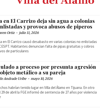
Villa del Álamo
a en El Carrizo deja sin agua a colonias
enlistadas y provoca abusos de piperos
ren Ortiz
-
julio 11, 2026
lla en El Carrizo causó desabasto en varias colonias no enlistadas
 CESPT. Habitantes denuncian falta de pipas gratuitas y cobros
vos de particulares
culado a proceso por presunta agresión
objeto metálico a su pareja
do Andrade Uribe
-
mayo 10, 2026
chos habrían tenido lugar en Villa del Álamo en Tijuana. En otro
l 29 de abril la FGE informó de sentencia de 27 años por violencia
r