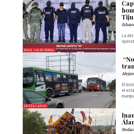
Cap
homi
Tij
Eduar
La det
operat
BAJA CALIFORNIA
“No 
tra
Alejan
El Ins
el est
manipu
DESTACADOS
Ina
Ála
Redac