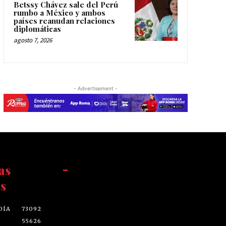
Betssy Chávez sale del Perú
rumbo a México y ambos
países reanudan relaciones
diplomáticas
agosto 7, 2026
- Advertisement -
as
-
s
DÍA
73092
55626