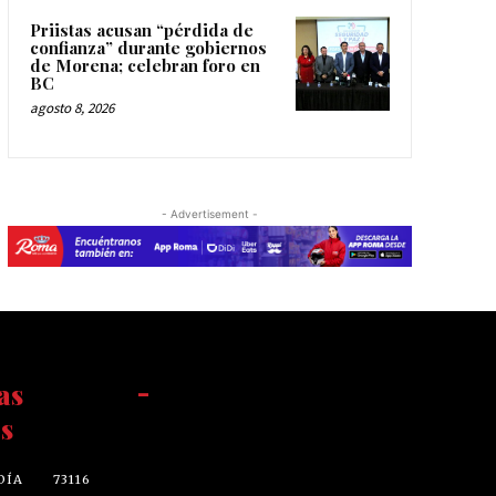
Priistas acusan “pérdida de
confianza” durante gobiernos
de Morena; celebran foro en
BC
agosto 8, 2026
- Advertisement -
as
-
s
DÍA
73116