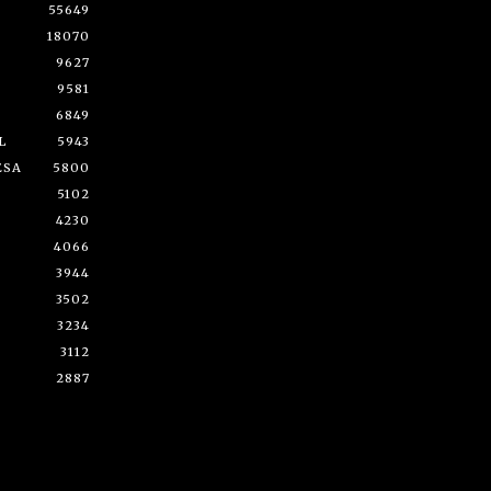
55649
18070
9627
9581
6849
L
5943
ESA
5800
5102
4230
4066
3944
3502
3234
3112
2887