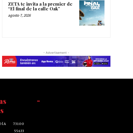
ZETA te invita a la premier de
“El final de la calle Oak”
agosto 7, 2026
- Advertisement -
as
-
s
DÍA
73100
55633