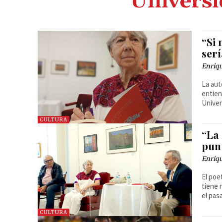
Univers
“Si 
ser
Enriq
La aut
entien
Unive
CULTURA
“La
punt
Enriq
El poe
tiene 
el pas
CULTURA