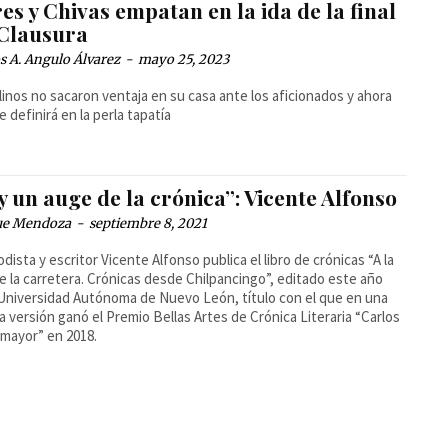
es y Chivas empatan en la ida de la final
 Clausura
 A. Angulo Álvarez
-
mayo 25, 2023
linos no sacaron ventaja en su casa ante los aficionados y ahora
e definirá en la perla tapatía
 un auge de la crónica”: Vicente Alfonso
ue Mendoza
-
septiembre 8, 2021
iodista y escritor Vicente Alfonso publica el libro de crónicas “A la
 de la carretera. Crónicas desde Chilpancingo”, editado este año
 Universidad Autónoma de Nuevo León, título con el que en una
a versión ganó el Premio Bellas Artes de Crónica Literaria “Carlos
mayor” en 2018.