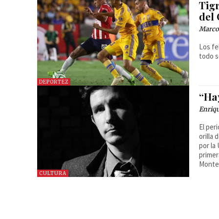
Tigr
del
Marcos
Los fe
todo s
DEPORTEZ
“Hay
Enriq
El per
orilla
por la
primer
Monte
CULTURA