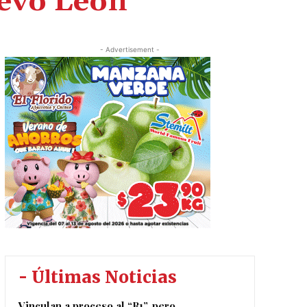
evo León
- Advertisement -
- Últimas Noticias
Vinculan a proceso al “R1”, pero