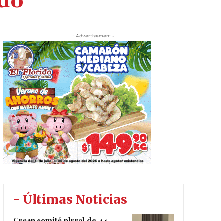
ado
- Advertisement -
- Últimas Noticias
Crean comité plural de 44