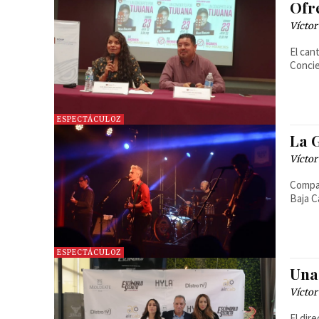
Ofr
Víctor
El can
Concie
ESPECTÁCULOZ
La 
Víctor
Comparte La Gusana Ciega su reciente pro
Baja C
ESPECTÁCULOZ
Una
Víctor
El dir