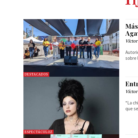
Ti
Más 
Aga
Víctor
Autori
sobre 
DESTACADOS
Ent
Víctor
“La ch
que se
ESPECTÁCULOZ