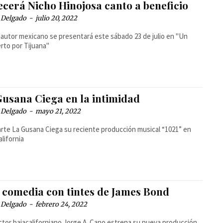
ecerá Nicho Hinojosa canto a beneficio
 Delgado
-
julio 20, 2022
tautor mexicano se presentará este sábado 23 de julio en "Un
rto por Tijuana"
Gusana Ciega en la intimidad
 Delgado
-
mayo 21, 2022
ducción musical “1021” en
alifornia
 comedia con tintes de James Bond
 Delgado
-
febrero 24, 2022
ector bajacaliforniano Jorge A. Cano estrena su nueva producción