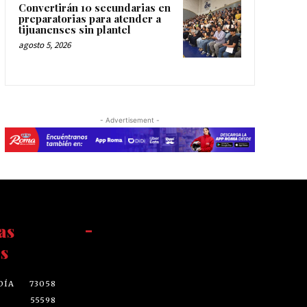
Convertirán 10 secundarias en
preparatorias para atender a
tijuanenses sin plantel
agosto 5, 2026
- Advertisement -
as
-
s
DÍA
73058
55598