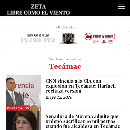
- Publicidad -
Contenidos sobre
Tecámac
CNN vincula a la CIA con
explosión en Tecámac; Harfuch
rechaza versión
mayo 12, 2026
DESTACADOS
Senadora de Morena admite que
ordenó sacrificar 10 mil perros
cuando fue alcaldesa en Tecámac