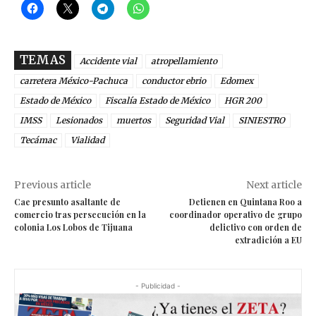
TEMAS
Accidente vial
atropellamiento
carretera México-Pachuca
conductor ebrio
Edomex
Estado de México
Fiscalía Estado de México
HGR 200
IMSS
Lesionados
muertos
Seguridad Vial
SINIESTRO
Tecámac
Vialidad
Previous article
Next article
Cae presunto asaltante de
Detienen en Quintana Roo a
comercio tras persecución en la
coordinador operativo de grupo
colonia Los Lobos de Tijuana
delictivo con orden de
extradición a EU
- Publicidad -