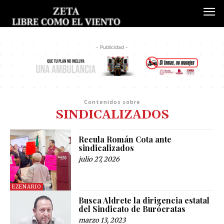
- Publicidad -
Contenidos sobre
SINDICALIZADOS
Recula Román Cota ante
sindicalizados
julio 27, 2026
EZENARIO
Busca Aldrete la dirigencia estatal
del Sindicato de Burócratas
marzo 13, 2023