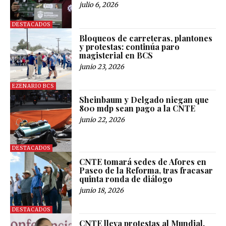
julio 6, 2026
DESTACADOS
Bloqueos de carreteras, plantones
y protestas: continúa paro
magisterial en BCS
junio 23, 2026
EZENARIO BCS
Sheinbaum y Delgado niegan que
800 mdp sean pago a la CNTE
junio 22, 2026
DESTACADOS
CNTE tomará sedes de Afores en
Paseo de la Reforma, tras fracasar
quinta ronda de diálogo
junio 18, 2026
DESTACADOS
CNTE lleva protestas al Mundial,