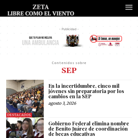
- Publicidad -
Contenidos sobre
SEP
En la incertidumbre, cinco mil
jóvenes sin preparatoria por los
cambios en la SEP
agosto 3, 2026
DESTACADOS
Gobierno Federal elimina nombre
de Benito Juárez de coordinación
de becas educativas