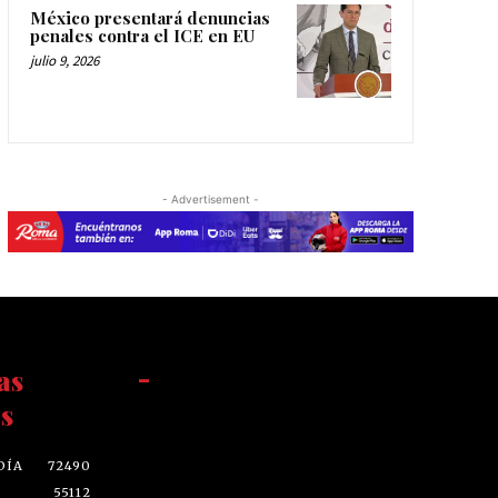
México presentará denuncias
penales contra el ICE en EU
julio 9, 2026
- Advertisement -
as
-
s
DÍA
72490
55112