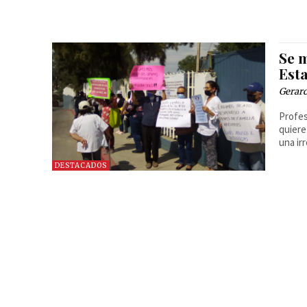
Se 
Esta
Gerar
Profes
quiere
una ir
DESTACADOS