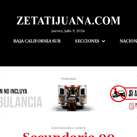
jueves, julio 9, 2026
BAJA CALIFORNIA SUR
SECCIONES
NACION
- Publicidad -
Contenidos sobre