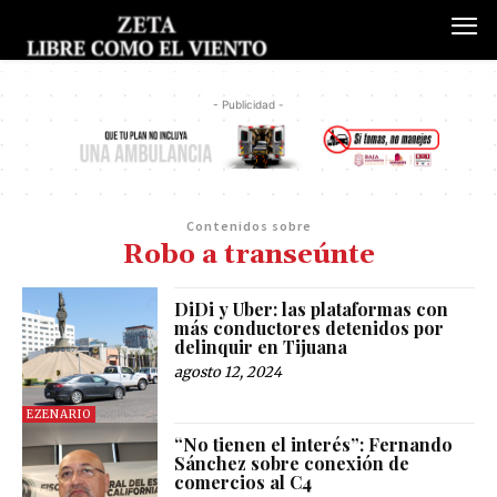
- Publicidad -
Contenidos sobre
Robo a transeúnte
DiDi y Uber: las plataformas con
más conductores detenidos por
delinquir en Tijuana
agosto 12, 2024
EZENARIO
“No tienen el interés”: Fernando
Sánchez sobre conexión de
comercios al C4