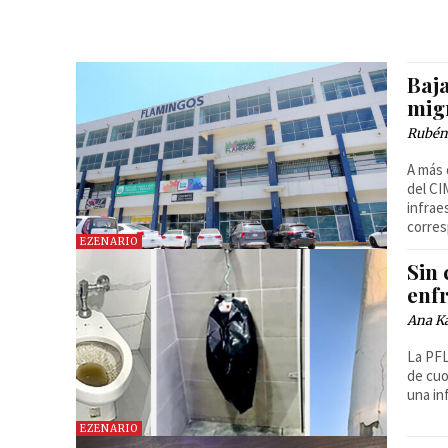
Baj
mig
Rubén
A más 
del CI
infrae
corres
EZENARIO
Sin 
enf
Ana Ka
La PFL
de cuo
una in
EZENARIO