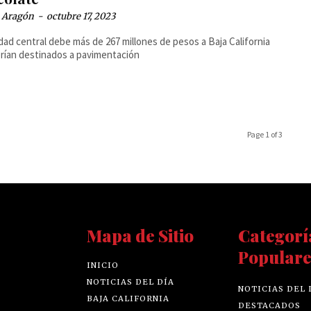
a Aragón
-
octubre 17, 2023
dad central debe más de 267 millones de pesos a Baja California
rían destinados a pavimentación
Page 1 of 3
Mapa de Sitio
Categorí
Populare
INICIO
NOTICIAS DEL DÍA
NOTICIAS DEL 
BAJA CALIFORNIA
DESTACADOS