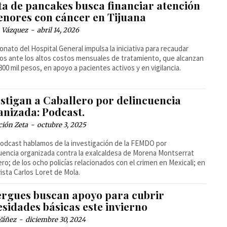
ta de pancakes busca financiar atención
enores con cáncer en Tijuana
 Vázquez
-
abril 14, 2026
ronato del Hospital General impulsa la iniciativa para recaudar
os ante los altos costos mensuales de tratamiento, que alcanzan
800 mil pesos, en apoyo a pacientes activos y en vigilancia.
estigan a Caballero por delincuencia
anizada: Podcast.
ción Zeta
-
octubre 3, 2025
podcast hablamos de la investigación de la FEMDO por
uencia organizada contra la exalcaldesa de Morena Montserrat
ero; de los ocho policías relacionados con el crimen en Mexicali; en
ista Carlos Loret de Mola.
ergues buscan apoyo para cubrir
sidades básicas este invierno
Yáñez
-
diciembre 30, 2024