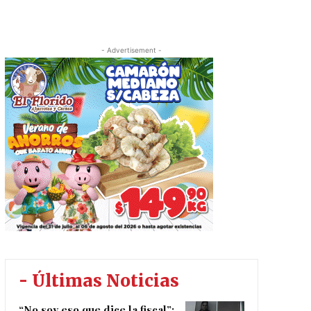
- Advertisement -
- Últimas Noticias
“No soy eso que dice la fiscal”: