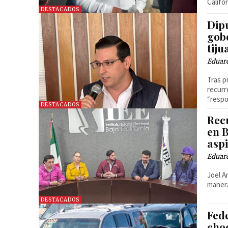
Califor
DESTACADOS
Dip
gob
tij
Eduar
Tras p
recurr
“respo
DESTACADOS
Rec
en 
asp
Eduar
Joel A
maner
DESTACADOS
Fed
cho