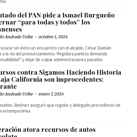
nia.
utado del PAN pide a Ismael Burgueño
ernar “para todas y todos” los
uanenses
do Andrade Uribe
-
octubre 1, 2024
rocurar sin éxito un encuentro con el alcalde, César Damián
e a la vía del pronunciamiento. Regidora panista demanda
nsabilidad” y dejar de culpar administraciones pasadas
ursos contra Sigamos Haciendo Historia
Baja California son improcedentes:
irante
do Andrade Uribe
-
enero 7, 2024
nselmo Jiménez aseguró que regidor y delegado procedieron de
a extemporánea
eración atora recursos de autos
colate