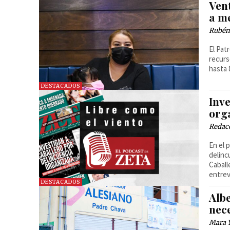
Ven
a m
Rubén
El Pat
recurs
hasta 
DESTACADOS
Inv
org
Redac
En el 
delinc
Caball
entrev
DESTACADOS
Alb
nece
Mara 