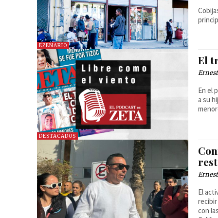
Cobija
princi
EZENARIO
El t
Ernest
En el 
a su h
menor
DESTACADOS
Conf
rest
Ernest
El act
recibi
con la