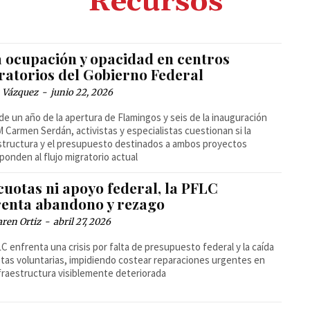
Recursos
a ocupación y opacidad en centros
ratorios del Gobierno Federal
 Vázquez
-
junio 22, 2026
de un año de la apertura de Flamingos y seis de la inauguración
M Carmen Serdán, activistas y especialistas cuestionan si la
structura y el presupuesto destinados a ambos proyectos
ponden al flujo migratorio actual
cuotas ni apoyo federal, la PFLC
renta abandono y rezago
ren Ortiz
-
abril 27, 2026
C enfrenta una crisis por falta de presupuesto federal y la caída
tas voluntarias, impidiendo costear reparaciones urgentes en
fraestructura visiblemente deteriorada