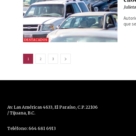
Juliet
Autori
que se
DESTACADOS
1
2
3
Av. Las Américas 4633, El Paraíso, C.P. 22106
/ Tijuana, B.C.
Teléfono: 664 681 6913