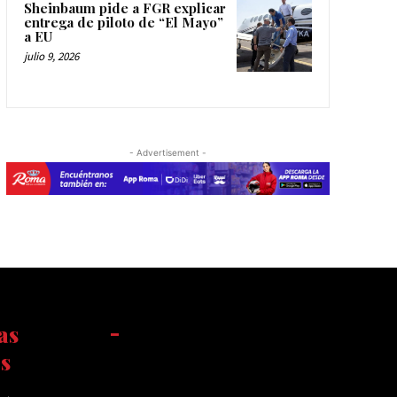
Sheinbaum pide a FGR explicar
entrega de piloto de “El Mayo”
a EU
julio 9, 2026
- Advertisement -
as
-
s