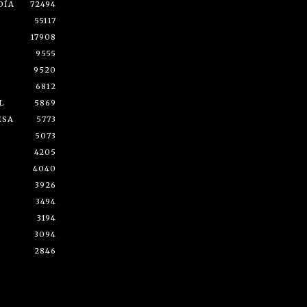
DÍA
72494
55117
17908
9555
9520
6812
L
5869
ESA
5773
5073
4205
4040
3926
3494
3194
3094
2846