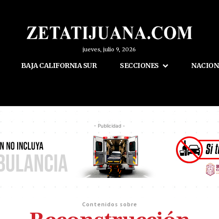
jueves, julio 9, 2026
BAJA CALIFORNIA SUR
SECCIONES
NACION
- Publicidad -
Contenidos sobre