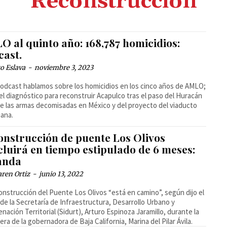
Reconstrucción
O al quinto año: 168,787 homicidios:
cast.
o Eslava
-
noviembre 3, 2023
 homicidios en los cinco años de AMLO;
el diagnóstico para reconstruir Acapulco tras el paso del Huracán
de las armas decomisadas en México y del proyecto del viaducto
uana.
onstrucción de puente Los Olivos
cluirá en tiempo estipulado de 6 meses:
anda
ren Ortiz
-
junio 13, 2022
onstrucción del Puente Los Olivos “está en camino”, según dijo el
r de la Secretaría de Infraestructura, Desarrollo Urbano y
nación Territorial (Sidurt), Arturo Espinoza Jaramillo, durante la
ra de la gobernadora de Baja California, Marina del Pilar Ávila.