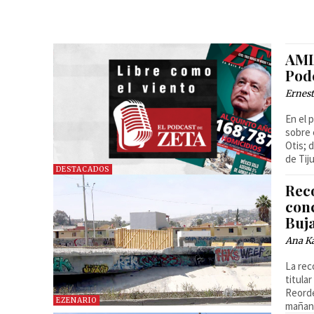
AML
Pod
Ernest
En el podcast hablamos sobre los
sobre 
Otis; 
de Tij
DESTACADOS
Rec
con
Buj
Ana Ka
La rec
titula
Reorde
EZENARIO
mañane