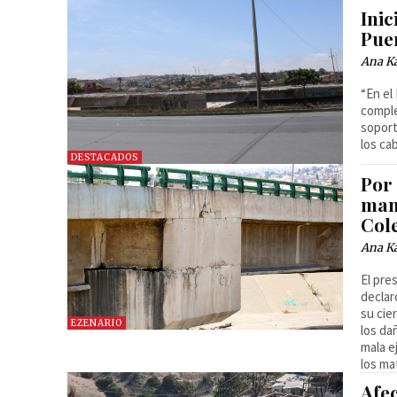
Inic
Pue
Ana Ka
“En el
comple
soport
los ca
DESTACADOS
Por 
man
Col
Ana Ka
El pre
declar
su cie
EZENARIO
los da
mala e
los ma
Afe