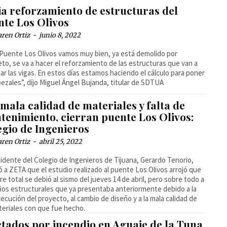
ia reforzamiento de estructuras del
nte Los Olivos
ren Ortiz
-
junio 8, 2022
 Puente Los Olivos vamos muy bien, ya está demolido por
to, se va a hacer el reforzamiento de las estructuras que van a
ar las vigas. En estos días estamos haciendo el cálculo para poner
bezales”, dijo Miguel Ángel Bujanda, titular de SDTUA
mala calidad de materiales y falta de
tenimiento, cierran puente Los Olivos:
egio de Ingenieros
ren Ortiz
-
abril 25, 2022
sidente del Colegio de Ingenieros de Tijuana, Gerardo Tenorio,
ó a ZETA que el estudio realizado al puente Los Olivos arrojó que
rre total se debió al sismo del jueves 14 de abril, pero sobre todo a
ños estructurales que ya presentaba anteriormente debido a la
jecución del proyecto, al cambio de diseño y a la mala calidad de
teriales con que fue hecho.
ctados por incendio en Aguaje de la Tuna