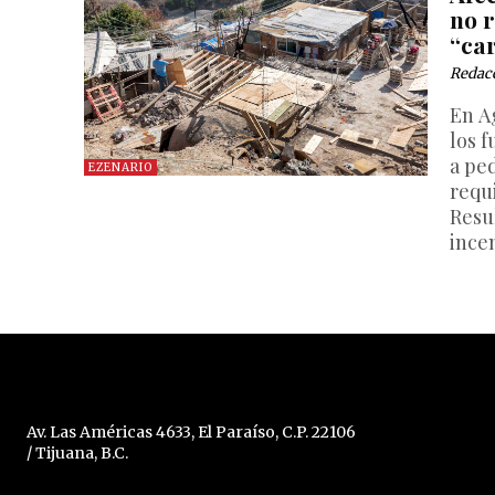
no r
“ca
Redac
En Ag
los f
a pe
EZENARIO
requ
Resu
ince
Av. Las Américas 4633, El Paraíso, C.P. 22106
/ Tijuana, B.C.