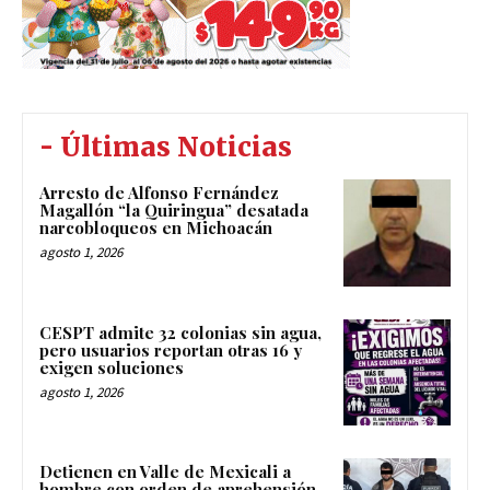
- Últimas Noticias
Arresto de Alfonso Fernández
Magallón “la Quiringua” desatada
narcobloqueos en Michoacán
agosto 1, 2026
CESPT admite 32 colonias sin agua,
pero usuarios reportan otras 16 y
exigen soluciones
agosto 1, 2026
Detienen en Valle de Mexicali a
hombre con orden de aprehensión