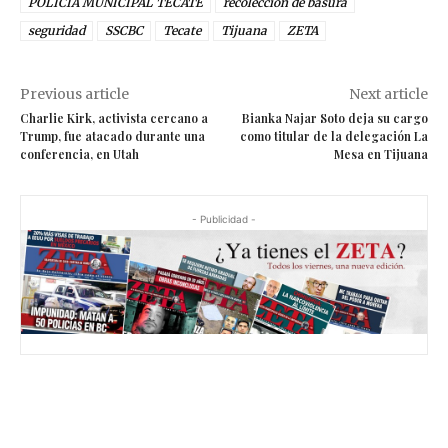
POLICÍA MUNICIPAL TECATE
recolección de basura
seguridad
SSCBC
Tecate
Tijuana
ZETA
Previous article
Next article
Charlie Kirk, activista cercano a
Bianka Najar Soto deja su cargo
Trump, fue atacado durante una
como titular de la delegación La
conferencia, en Utah
Mesa en Tijuana
- Publicidad -