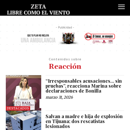
- Publicidad -
Contenidos sobre
Reacción
“Irresponsables acusaciones… sin
pruebas”, reacciona Marina sobre
declaraciones de Bonilla
marzo 31, 2026
DESTACADOS
Salvan a madre e hija de explosión
en Tijuana; dos rescatistas
lesionados