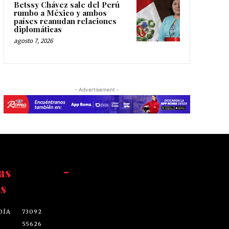
Betssy Chávez sale del Perú
rumbo a México y ambos
países reanudan relaciones
diplomáticas
agosto 7, 2026
- Advertisement -
as
-
s
DÍA
73092
55626