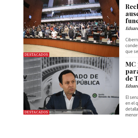
Rec
aus
fun
Eduar
Cibern
condes
que se
DESTACADOS
MC 
par
de 
Eduar
El sen
en el 
detall
DESTACADOS
menore