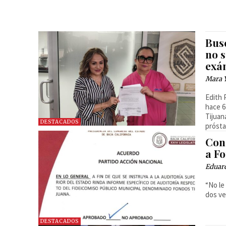
Bus
no s
exá
Mara 
Edith 
hace 6
Tijuan
DESTACADOS
prósta
Con
a F
Eduar
“No le
dos ve
DESTACADOS