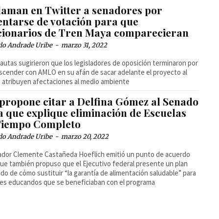
laman en Twitter a senadores por
entarse de votación para que
cionarios de Tren Maya comparecieran
do Andrade Uribe
-
marzo 31, 2022
autas sugirieron que los legisladores de oposición terminaron por
cender con AMLO en su afán de sacar adelante el proyecto al
 atribuyen afectaciones al medio ambiente
propone citar a Delfina Gómez al Senado
a que explique eliminación de Escuelas
Tiempo Completo
do Andrade Uribe
-
marzo 20, 2022
ador Clemente Castañeda Hoeflich emitió un punto de acuerdo
que también propuso que el Ejecutivo federal presente un plan
ado de cómo sustituir “la garantía de alimentación saludable” para
s educandos que se beneficiaban con el programa