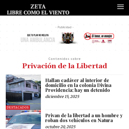
- Publicidad -
Contenidos sobre
Privación de la Libertad
Hallan cadáver al interior de
domicilio en la colonia Divina
Providencia; hay un detenido
diciembre 15, 2025
DESTACADOS
Privan de la libertad a un hombre y
roban dos vehículos en Natura
octubre 20, 2025