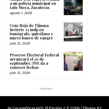
a un policía municipal en
Luis Moya, Zacatecas
agosto 1, 2026
Cruz Roja de Tijuana
invierte 23 mdp en
tomógrafo, quirófano y
nuevo banco de sangre
julio 31, 2026
Proceso Electoral Federal
arrancará el 10 de
septiembre; INE da a
conocer fechas
julio 31, 2026
-Publicidad -
Av. Las Américas 4633, El Paraíso, C.P. 22106 / Tijuana, B.C.