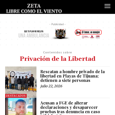
- Publicidad -
Contenidos sobre
Privación de la Libertad
Rescatan a hombre privado de la
libertad en Playas de Tijuana;
detienen a siete personas
julio 22, 2026
DESTACADOS
Acusan a FGE de alterar
declaraciones y desaparecer
pruebas tras denuncia en caso