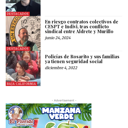
DESTACADOS
En riesgo contratos colectivos de
CESPT e Indivi, tras conflicto
sindical entre Aldrete y Murillo
junio 24, 2024
DESTACADOS
Policías de Rosarito y sus familias
ya tienen seguridad social
diciembre 4, 2022
BAJA CALIFORNIA
- Advertisement -