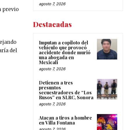
agosto 7, 2026
n previo
Destacadas
dejando
Imputan a copiloto del
vehículo que provocó
ría del
accidente donde murió
una abogada en
Mexicali
agosto 7, 2026
Detienen a tres
presuntos
secuestradores de “Los
Rusos” en SLRC, Sonora
agosto 7, 2026
Atacan a tiros a hombre
en Villa Fontana
agosto 7, 2026