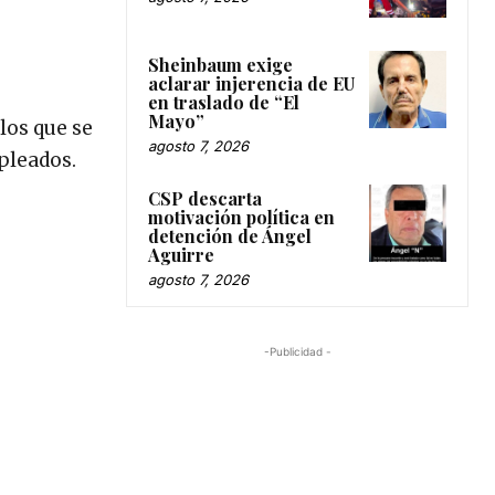
Sheinbaum exige
aclarar injerencia de EU
en traslado de “El
Mayo”
los que se
agosto 7, 2026
pleados.
CSP descarta
motivación política en
detención de Ángel
Aguirre
agosto 7, 2026
-Publicidad -