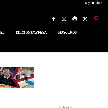
Sign in / Join
AL
EDICIÓN IMPRESA
NOSOTROS
-Publicidad -