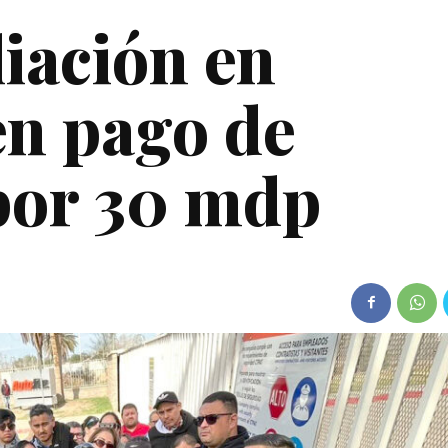
liación en
en pago de
por 30 mdp