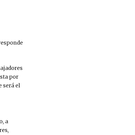
rresponde
bajadores
sta por
e será el
o, a
res,