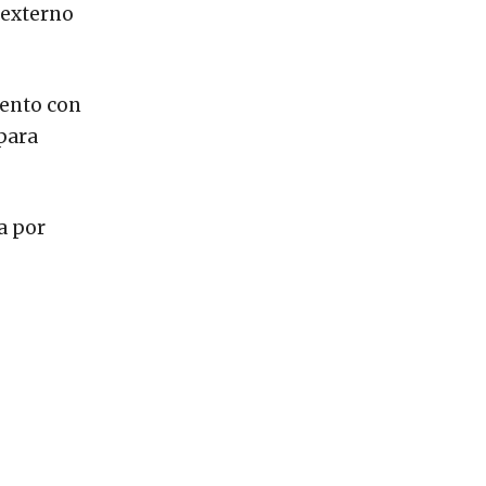
 externo
iento con
para
a por