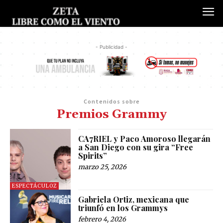
- Publicidad -
Contenidos sobre
Premios Grammy
CA7RIEL y Paco Amoroso llegarán
a San Diego con su gira “Free
Spirits”
marzo 25, 2026
ESPECTÁCULOZ
Gabriela Ortiz, mexicana que
triunfó en los Grammys
febrero 4, 2026