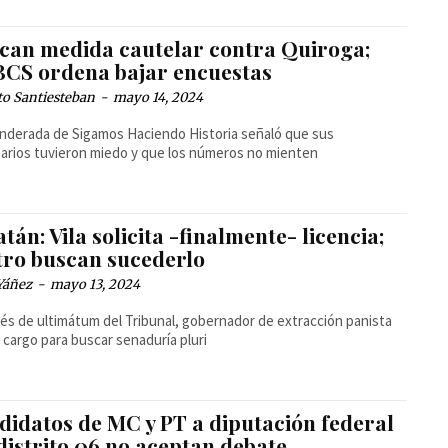
ican medida cautelar contra Quiroga;
BCS ordena bajar encuestas
to Santiesteban
-
mayo 14, 2024
nderada de Sigamos Haciendo Historia señaló que sus
arios tuvieron miedo y que los números no mienten
tán: Vila solicita -finalmente- licencia;
tro buscan sucederlo
Yáñez
-
mayo 13, 2024
s de ultimátum del Tribunal, gobernador de extracción panista
l cargo para buscar senaduría pluri
didatos de MC y PT a diputación federal
distrito 06 no aceptan debate