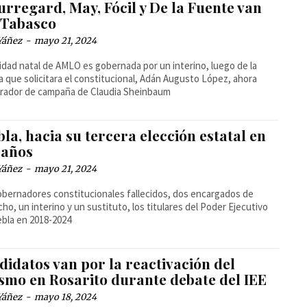
rregard, May, Fócil y De la Fuente van
 Tabasco
Yáñez
-
mayo 21, 2024
idad natal de AMLO es gobernada por un interino, luego de la
ia que solicitara el constitucional, Adán Augusto López, ahora
rador de campaña de Claudia Sheinbaum
la, hacia su tercera elección estatal en
 años
Yáñez
-
mayo 21, 2024
bernadores constitucionales fallecidos, dos encargados de
ho, un interino y un sustituto, los titulares del Poder Ejecutivo
bla en 2018-2024
idatos van por la reactivación del
ismo en Rosarito durante debate del IEE
Yáñez
-
mayo 18, 2024