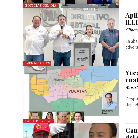
NOTICIAS DEL DÍA
Apl
IEE
Gilber
La aba
advers
EZENARIO BCS
Yuca
cua
Mara 
Despué
dejó e
ZOOM POLÍTICO
Can
del 