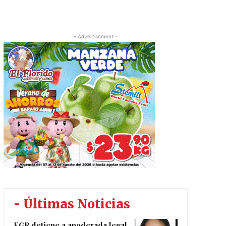
- Advertisement -
- Últimas Noticias
FGR detiene a apoderada legal