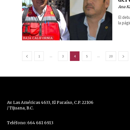
Ana Ka
El deb
la pág
BAJA CALIFORNIA
...
...
1
3
4
5
20
Av. Las Américas 4633, El Paraíso, C.P. 22106
/ Tijuana, B.C.
Teléfono: 664 681 6913