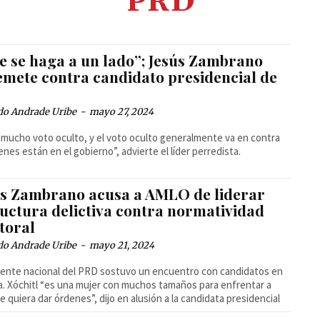
PRD
e se haga a un lado”; Jesús Zambrano
emete contra candidato presidencial de
do Andrade Uribe
-
mayo 27, 2024
 mucho voto oculto, y el voto oculto generalmente va en contra
enes están en el gobierno”, advierte el líder perredista.
ús Zambrano acusa a AMLO de liderar
ructura delictiva contra normatividad
toral
do Andrade Uribe
-
mayo 21, 2024
igente nacional del PRD sostuvo un encuentro con candidatos en
a. Xóchitl “es una mujer con muchos tamaños para enfrentar a
le quiera dar órdenes”, dijo en alusión a la candidata presidencial