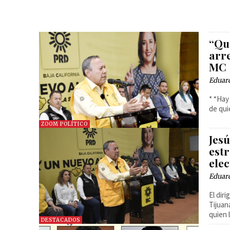
“Qu
arr
MC
Eduar
* “Hay
de qui
ZOOM POLÍTICO
Jes
est
elec
Eduar
El dir
Tijuan
quien 
DESTACADOS