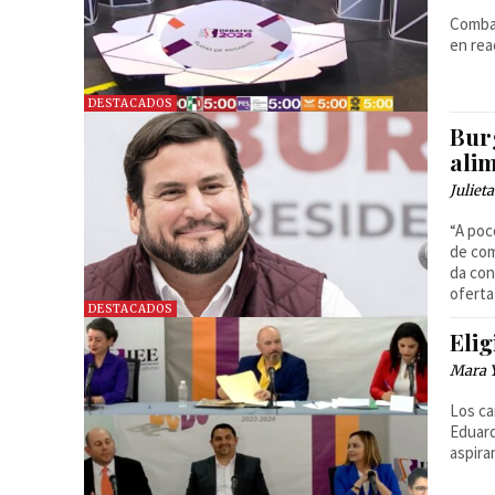
Combat
en rea
DESTACADOS
Bur
alim
Juliet
“A poc
de com
da con
oferta
DESTACADOS
Elig
Mara 
Los ca
Eduard
aspira