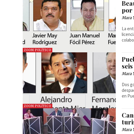
Beau
por
Mara 
La ent
licenc
colabo
ZOOM POLÍTICO
Pueb
seis
Mara 
Dos go
despac
en Pue
ZOOM POLÍTICO
Cand
tur
Mara 