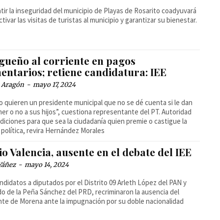
ir la inseguridad del municipio de Playas de Rosarito coadyuvará
ctivar las visitas de turistas al municipio y garantizar su bienestar.
gueño al corriente en pagos
entarios; retiene candidatura: IEE
a Aragón
-
mayo 17, 2024
o quieren un presidente municipal que no se dé cuenta si le dan
er o no a sus hijos”, cuestiona representante del PT. Autoridad
diciones para que sea la ciudadanía quien premie o castigue la
 política, revira Hernández Morales
io Valencia, ausente en el debate del IEE
Yáñez
-
mayo 14, 2024
ndidatos a diputados por el Distrito 09 Arleth López del PAN y
o de la Peña Sánchez del PRD, recriminaron la ausencia del
nte de Morena ante la impugnación por su doble nacionalidad