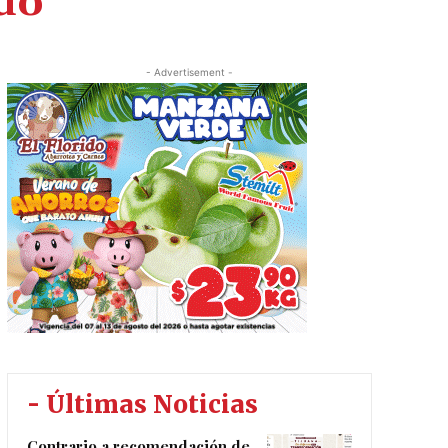
ado
- Advertisement -
- Últimas Noticias
Contrario a recomendación de