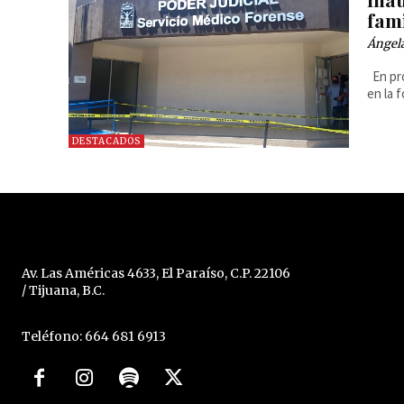
fam
Ángel
En pro
en la 
DESTACADOS
Av. Las Américas 4633, El Paraíso, C.P. 22106
/ Tijuana, B.C.
Teléfono: 664 681 6913