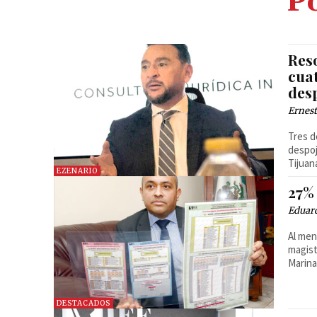
Po
Reso
cuat
des
Ernest
Tres d
despoj
Tijuan
EZENARIO
27%
Eduar
Al men
magist
Marina
DESTACADOS