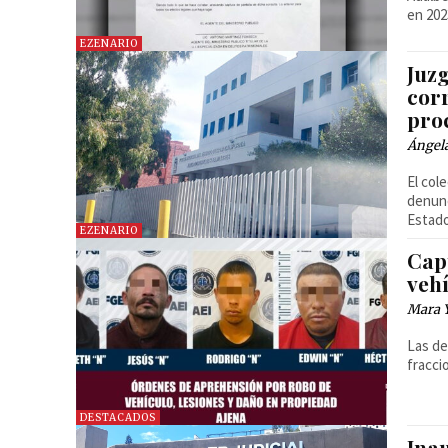
en 202
EZENARIO
Juz
corr
pro
Ángel
El col
denunc
Estad
EZENARIO
Cap
veh
Mara 
Las de
fracci
DESTACADOS
Ina