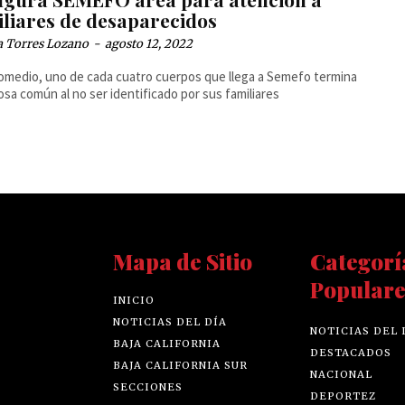
iliares de desaparecidos
a Torres Lozano
-
agosto 12, 2022
medio, uno de cada cuatro cuerpos que llega a Semefo termina
fosa común al no ser identificado por sus familiares
Mapa de Sitio
Categorí
Populare
INICIO
NOTICIAS DEL DÍA
NOTICIAS DEL 
BAJA CALIFORNIA
DESTACADOS
BAJA CALIFORNIA SUR
NACIONAL
SECCIONES
DEPORTEZ