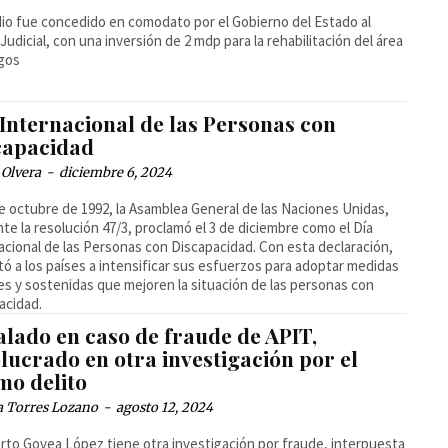
dio fue concedido en comodato por el Gobierno del Estado al
Judicial, con una inversión de 2 mdp para la rehabilitación del área
egos
 Internacional de las Personas con
capacidad
 Olvera
-
diciembre 6, 2024
de octubre de 1992, la Asamblea General de las Naciones Unidas,
te la resolución 47/3, proclamó el 3 de diciembre como el Día
acional de las Personas con Discapacidad. Con esta declaración,
itó a los países a intensificar sus esfuerzos para adoptar medidas
es y sostenidas que mejoren la situación de las personas con
acidad.
alado en caso de fraude de APIT,
lucrado en otra investigación por el
mo delito
a Torres Lozano
-
agosto 12, 2024
rto Govea López tiene otra investigación por fraude, interpuesta