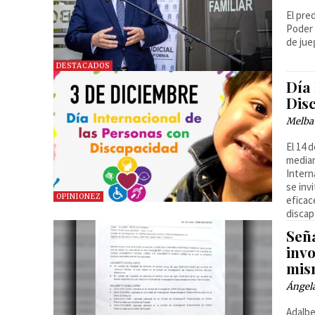
El pre
Poder 
de ju
DESTACADOS
Día
Dis
Melba
El 14 
median
Intern
se inv
OPINIONEZ
eficac
discap
Señ
invo
mis
Ángel
Adalbe