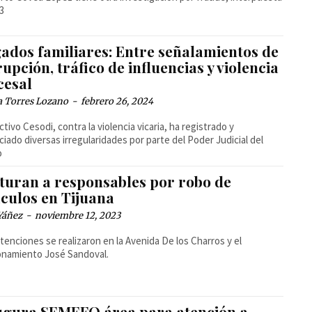
3
gados familiares: Entre señalamientos de
upción, tráfico de influencias y violencia
cesal
a Torres Lozano
-
febrero 26, 2024
ectivo Cesodi, contra la violencia vicaria, ha registrado y
iado diversas irregularidades por parte del Poder Judicial del
o
turan a responsables por robo de
ículos en Tijuana
Yáñez
-
noviembre 12, 2023
tenciones se realizaron en la Avenida De los Charros y el
onamiento José Sandoval.
ugura SEMEFO área para atención a