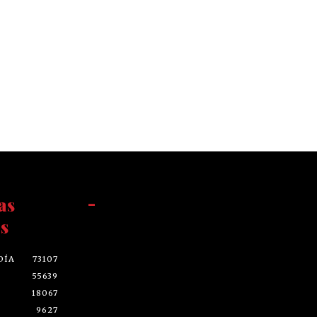
as
-
s
DÍA
73107
55639
18067
9627