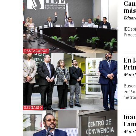
Can
más
Eduar
IEE ap
Proces
DESTACADOS
En 
Pri
Mara 
Buscan
en Par
metro
EZENARIO
Ina
Fam
Mara 