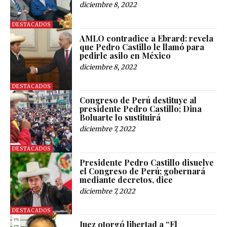
diciembre 8, 2022
DESTACADOS
AMLO contradice a Ebrard: revela
que Pedro Castillo le llamó para
pedirle asilo en México
diciembre 8, 2022
DESTACADOS
Congreso de Perú destituye al
presidente Pedro Castillo; Dina
Boluarte lo sustituirá
diciembre 7, 2022
DESTACADOS
Presidente Pedro Castillo disuelve
el Congreso de Perú; gobernará
mediante decretos, dice
diciembre 7, 2022
DESTACADOS
Juez otorgó libertad a “El