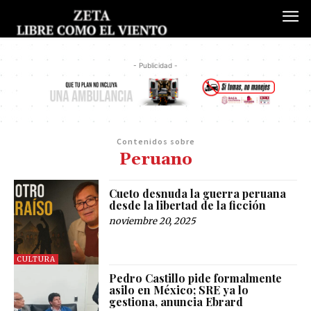
- Publicidad -
Contenidos sobre
Peruano
Cueto desnuda la guerra peruana
desde la libertad de la ficción
noviembre 20, 2025
CULTURA
Pedro Castillo pide formalmente
asilo en México; SRE ya lo
gestiona, anuncia Ebrard