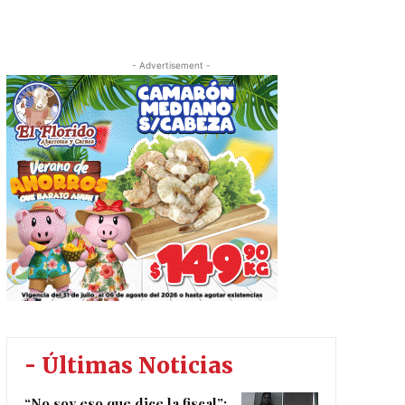
- Advertisement -
- Últimas Noticias
“No soy eso que dice la fiscal”: