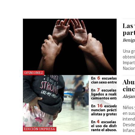
Las 
par
Benig
Una gr
obteni
Impart
Nacion
OPINIONEZ
Abus
cin
Alejan
Niños 
en sus
intend
Desde 
EDICIÓN IMPRESA
Infanc