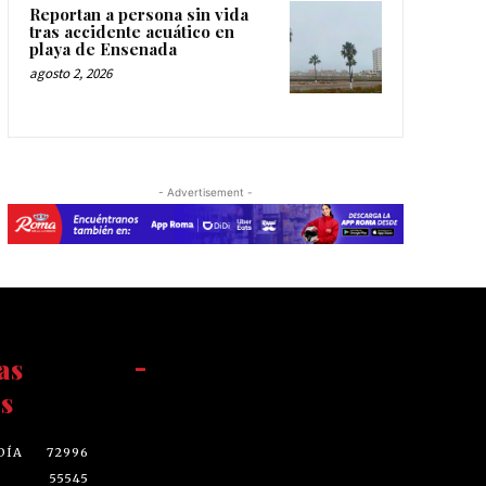
Reportan a persona sin vida
tras accidente acuático en
playa de Ensenada
agosto 2, 2026
- Advertisement -
as
-
s
DÍA
72996
55545