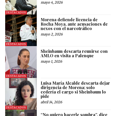
mayo 4, 2026
DESTACADOS
Morena defiende licencia de
Rocha Moya, ante acusaciones de
nexos con el narcotráfico
mayo 2, 2026
DESTACADOS
Sheinbaum descarta reunirse con
AMLO en visita a Palenque
mayo 1, 2026
DESTACADOS
Luisa María Alcalde descarta dejar
dirigencia de Morena; solo
cedería el cargo si Sheinbaum lo
pide
abril 14, 2026
DESTACADOS
“No quiero hacerle sombra”, dice