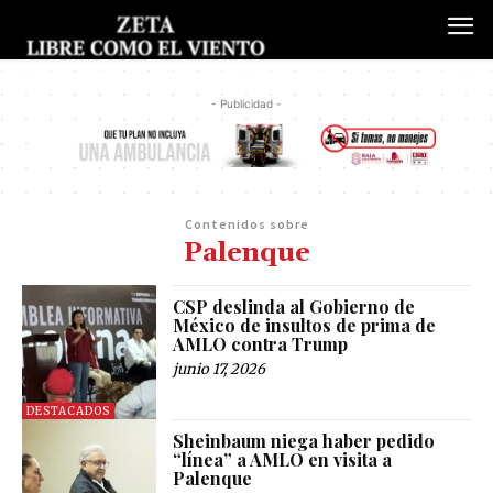
- Publicidad -
Contenidos sobre
Palenque
CSP deslinda al Gobierno de
México de insultos de prima de
AMLO contra Trump
junio 17, 2026
DESTACADOS
Sheinbaum niega haber pedido
“línea” a AMLO en visita a
Palenque