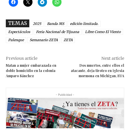
TEMAS
2025
Banda MS
edición limitada.
Espectáculos
Feria Nacional de Tijuana
Libre Como El Viento
Palenque
Semanario ZETA
ZETA
Previous article
Next article
Matan a mujer embarazada en
Dos muertos, entre ellos el
doble homicidio en la colonia
atacante, deja tiroteo en iglesia
Amparo Sánchez
mormona en Michigan, EUA
- Publicidad -