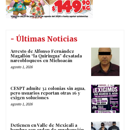
- Últimas Noticias
Arresto de Alfonso Fernández
Magallón “la Quiringua” desatada
narcobloqueos en Michoacán
agosto 1, 2026
CESPT admite 32 colonias sin agua,
pero usuarios reportan otras 16 y
exigen soluciones
agosto 1, 2026
Detienen en Valle de Mexicali a
hombre con orden de aprehensión