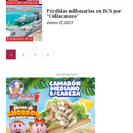
EDICIÓN IMPRESA
Pérdidas millonarias en BCS por
“Culiacanazo”
enero 17, 2023
EZENARIO BCS
1
2
3
- Advertisement -