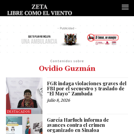
- Publicidad -
Contenidos sobre
Ovidio Guzmán
FGR indaga violaciones graves del
FBI por el secuestro y traslado de
“El Mayo” Zambada
julio 8, 2026
DESTACADOS
García Harfuch informa de
avances contra el crimen
organizado en Sinaloa