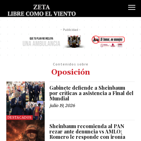
- Publicidad -
Contenidos sobre
Oposición
Gabinete defiende a Sheinbaum
por críticas a asistencia a Final del
Mundial
julio 19, 2026
DESTACADOS
Sheinbaum recomienda al PAN
rezar ante denuncia vs AMLO;
Romero le responde con ironía