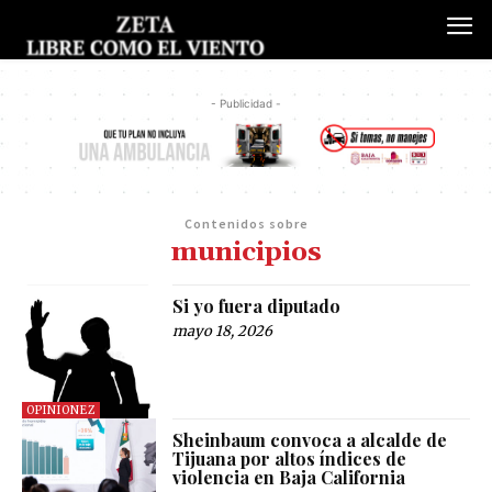
- Publicidad -
Contenidos sobre
municipios
Si yo fuera diputado
mayo 18, 2026
OPINIONEZ
Sheinbaum convoca a alcalde de
Tijuana por altos índices de
violencia en Baja California