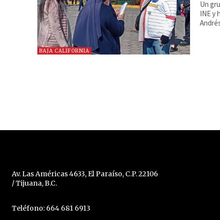
Un gru
INE y 
André
BAJA CALIFORNIA
Av. Las Américas 4633, El Paraíso, C.P. 22106
/ Tijuana, B.C.
Teléfono: 664 681 6913