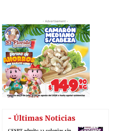
- Advertisement -
- Últimas Noticias
CESPT admite 32 colonias sin