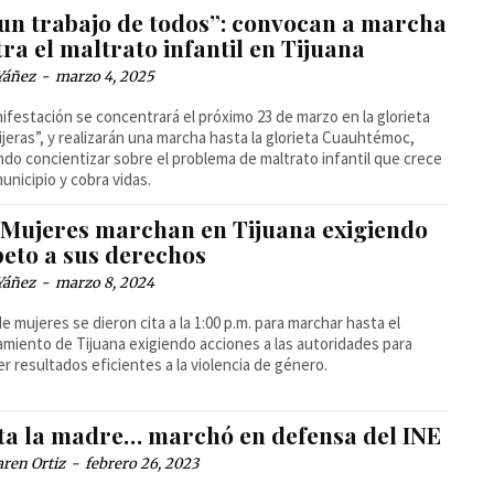
 un trabajo de todos”: convocan a marcha
ra el maltrato infantil en Tijuana
Yáñez
-
marzo 4, 2025
ifestación se concentrará el próximo 23 de marzo en la glorieta
ijeras”, y realizarán una marcha hasta la glorieta Cuauhtémoc,
do concientizar sobre el problema de maltrato infantil que crece
municipio y cobra vidas.
 Mujeres marchan en Tijuana exigiendo
peto a sus derechos
Yáñez
-
marzo 8, 2024
de mujeres se dieron cita a la 1:00 p.m. para marchar hasta el
miento de Tijuana exigiendo acciones a las autoridades para
r resultados eficientes a la violencia de género.
ta la madre… marchó en defensa del INE
ren Ortiz
-
febrero 26, 2023