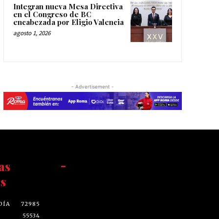
Integran nueva Mesa Directiva
en el Congreso de BC
encabezada por Eligio Valencia
agosto 1, 2026
- Advertisement -
as
-
s
DÍA
72985
55534