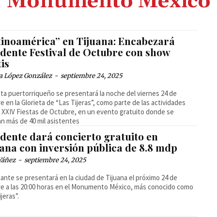
Monumento México
tinoamérica” en Tijuana: Encabezará
idente Festival de Octubre con show
is
a López González
-
septiembre 24, 2025
ista puertorriqueño se presentará la noche del viernes 24 de
e en la Glorieta de “Las Tijeras”, como parte de las actividades
s XXIV Fiestas de Octubre, en un evento gratuito donde se
n más de 40 mil asistentes
idente dará concierto gratuito en
uana con inversión pública de 8.8 mdp
Yáñez
-
septiembre 24, 2025
tante se presentará en la ciudad de Tijuana el próximo 24 de
e a las 20:00 horas en el Monumento México, más conocido como
jeras”.