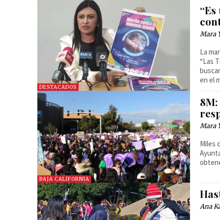
“Es
cont
Mara 
La man
“Las T
buscan
en el 
DESTACADOS
8M:
res
Mara 
Miles 
Ayunta
obtene
BAJA CALIFORNIA
Has
Ana Ka