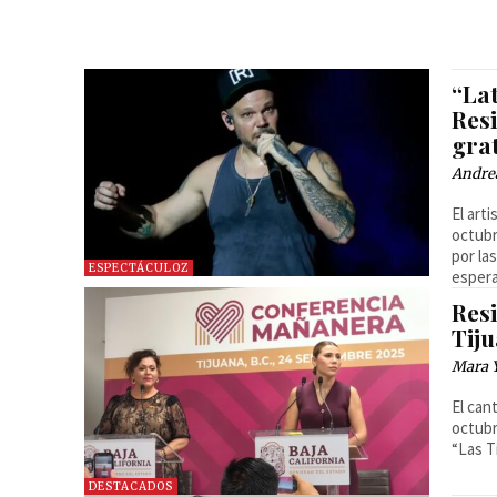
“La
Res
grat
Andre
El art
octubr
por la
ESPECTÁCULOZ
espera
Res
Tij
Mara 
El can
octubr
“Las Ti
DESTACADOS