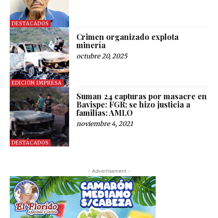
DESTACADOS
Crimen organizado explota
minería
octubre 20, 2025
EDICIÓN IMPRESA
Suman 24 capturas por masacre en
Bavispe: FGR; se hizo justicia a
familias: AMLO
noviembre 4, 2021
DESTACADOS
- Advertisement -