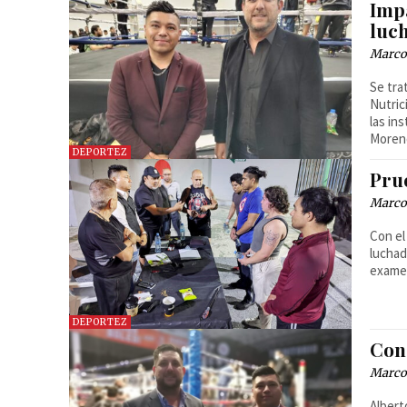
Impa
luch
Marcos
Se tra
Nutric
las in
Moren
DEPORTEZ
Pru
Marcos
Con el
luchad
examen
DEPORTEZ
Con
Marcos
Albert