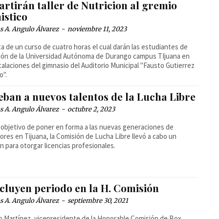
rtirán taller de Nutricion al gremio
istico
 A. Angulo Álvarez
-
noviembre 11, 2023
ta de un curso de cuatro horas el cual darán las estudiantes de
ión de la Universidad Autónoma de Durango campus TIjuana en
stalaciones del gimnasio del Auditorio Municipal "Fausto Gutierrez
o".
eban a nuevos talentos de la Lucha Libre
 A. Angulo Álvarez
-
octubre 2, 2023
 objetivo de poner en forma a las nuevas generaciones de
ores en Tijuana, la Comisión de Lucha Libre llevó a cabo un
 para otorgar licencias profesionales.
cluyen periodo en la H. Comisión
 A. Angulo Álvarez
-
septiembre 30, 2021
o Martínez, vicepresidente de la Honorable Comisión de Box,