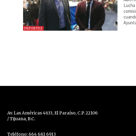
Lucha 
comisi
cuando
Ayunta
DEPORTEZ
Av. Las Américas 4633, El Paraíso, C.P. 22106
/ Tijuana, B.C.
Teléfono: 664 681 6913