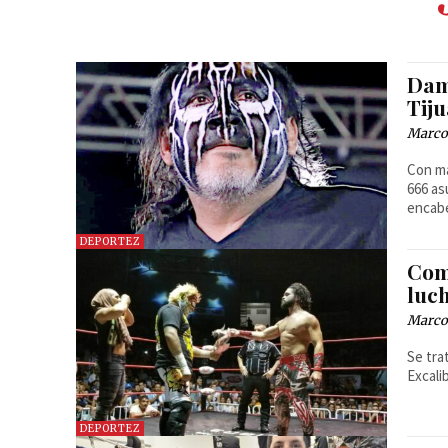
Dam
Tij
Marcos
Con má
666 as
encab
DEPORTEZ
Com
luc
Marcos
Se tra
Excali
DEPORTEZ