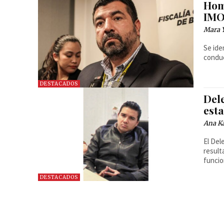
Hom
IMO
Mara 
Se ide
conduc
DESTACADOS
Del
est
Ana Ka
El Del
result
funcio
DESTACADOS