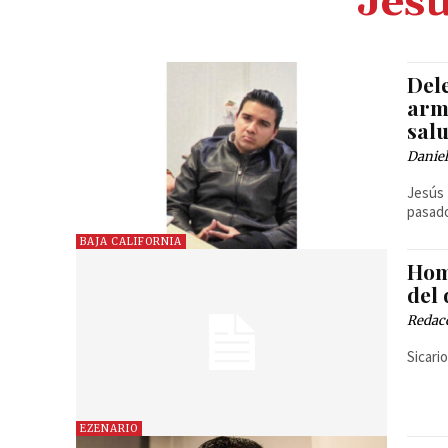
Jesú
Del
arm
sal
Danie
Jesús 
pasado
BAJA CALIFORNIA
Hom
del
Redac
Sicari
EZENARIO