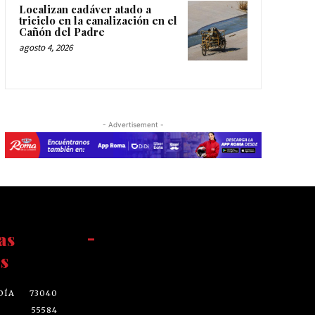
Localizan cadáver atado a
triciclo en la canalización en el
Cañón del Padre
agosto 4, 2026
- Advertisement -
as
-
s
DÍA
73040
55584