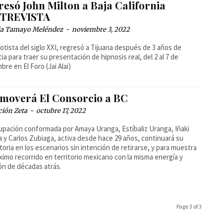
esó John Milton a Baja California
TREVISTA
cia Tamayo Meléndez
-
noviembre 3, 2022
notista del siglo XXI, regresó a Tijuana después de 3 años de
ia para traer su presentación de hipnosis real, del 2 al 7 de
bre en El Foro (Jai Alai)
moverá El Consorcio a BC
ción Zeta
-
octubre 17, 2022
upación conformada por Amaya Uranga, Estíbaliz Uranga, Iñaki
 y Carlos Zubiaga, activa desde hace 29 años, continuará su
toria en los escenarios sin intención de retirarse, y para muestra
ximo recorrido en territorio mexicano con la misma energía y
n de décadas atrás.
Page 3 of 3