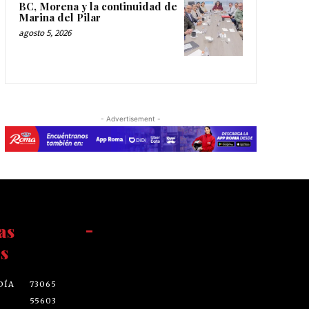
BC, Morena y la continuidad de
Marina del Pilar
agosto 5, 2026
- Advertisement -
as
-
s
DÍA
73065
55603