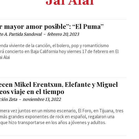
Jai Alai
r mayor amor posible”: “El Puma”
o A. Partida Sandoval
-
febrero 20, 2023
enda viviente de la canción, el bolero, pop y romanticismo
rá concierto en Baja California hoy viernes 17 de febrero en El
i Alai
ecen Mikel Erentxun, Elefante y Miguel
os viaje en el tiempo
ción Zeta
-
noviembre 13, 2022
imera vez juntos en un mismo escenario, El Foro, en Tijuana, tres
 más grandes exponentes de rock en español, regalaron una
que hizo transportarse en los años a jóvenes y adultos.