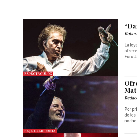
“Da
Robert
La ley
ofrece
Foro Ja
ESPECTÁCULOZ
Ofr
Mate
Redac
Por pr
de los
noche 
BAJA CALIFORNIA