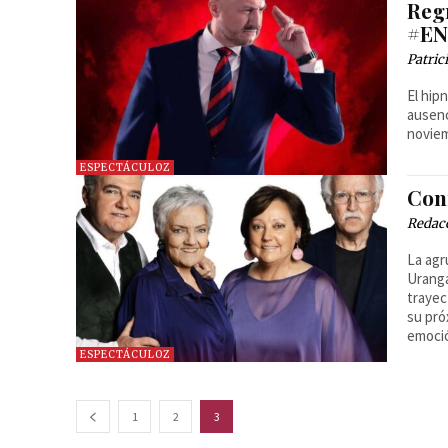
Regr
#EN
Patri
El hip
ausenc
noviem
ESPECTÁCULOZ
Con
Redac
La agr
Uranga
trayec
su pró
emoció
ESPECTÁCULOZ
1
2
3