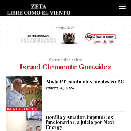
- Publicidad -
Contenidos sobre
Israel Clemente González
Alista PT candidatos locales en BC
marzo 30, 2024
BAJA CALIFORNIA
Bonilla y Amador, impunes; ex
funcionarios, a juicio por Next
Energy