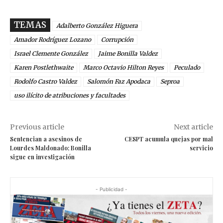
TEMAS
Adalberto González Higuera
Amador Rodríguez Lozano
Corrupción
Israel Clemente González
Jaime Bonilla Valdez
Karen Postlethwaite
Marco Octavio Hilton Reyes
Peculado
Rodolfo Castro Valdez
Salomón Faz Apodaca
Seproa
uso ilícito de atribuciones y facultades
Previous article
Next article
Sentencian a asesinos de
CESPT acumula quejas por mal
Lourdes Maldonado; Bonilla
servicio
sigue en investigación
- Publicidad -