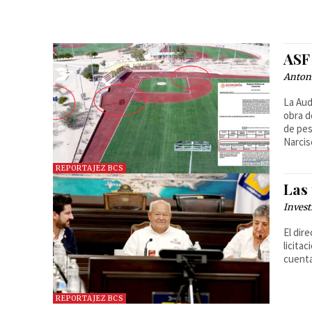
ASF 
Anton
La Aud
obra d
de pes
Narci
REPORTAJEZ BCS
Las 
Invest
El dir
licita
cuenta
REPORTAJEZ BCS