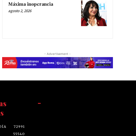
Máxima inoperancia
agosto 2, 2026
- Advertisement -
as
-
s
DÍA
72991
55540