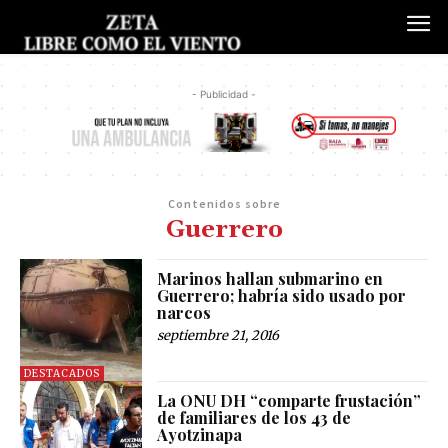
- Publicidad -
Contenidos sobre
Guerrero
Marinos hallan submarino en
Guerrero; habría sido usado por
narcos
septiembre 21, 2016
DESTACADOS
La ONU DH “comparte frustación”
de familiares de los 43 de
Ayotzinapa