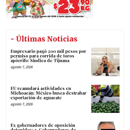
- Últimas Noticias
Empresario pagó 200 mil pesos por
permiso para corrida de toros
apócrifo: Sindica de Tijuana
agosto 7, 2026
EU reanudará actividades en
Michoacán; México busca destrabar
exportación de aguacate
agosto 7, 2026
Ex gobernadores de oposición
detenidos: 2. Gobernadores de