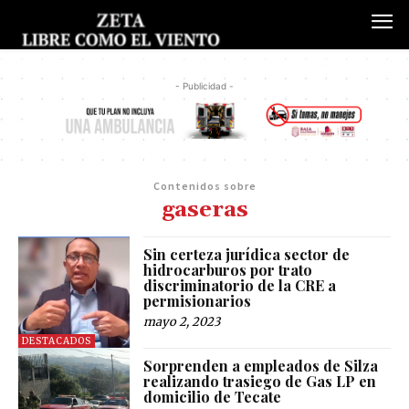
- Publicidad -
Contenidos sobre
gaseras
Sin certeza jurídica sector de
hidrocarburos por trato
discriminatorio de la CRE a
permisionarios
mayo 2, 2023
DESTACADOS
Sorprenden a empleados de Silza
realizando trasiego de Gas LP en
domicilio de Tecate