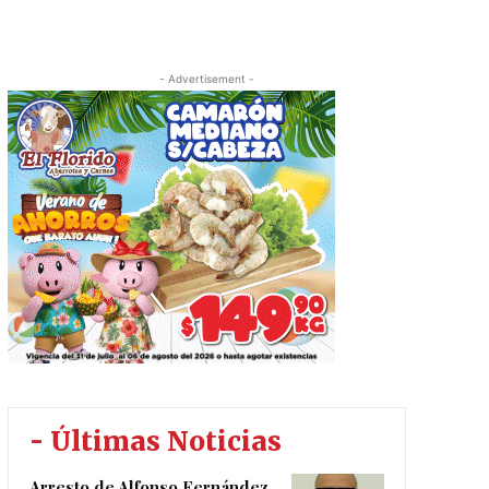
- Advertisement -
- Últimas Noticias
Arresto de Alfonso Fernández