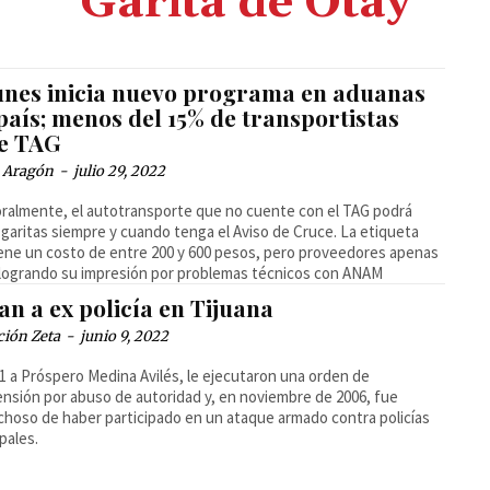
Garita de Otay
lunes inicia nuevo programa en aduanas
país; menos del 15% de transportistas
ne TAG
a Aragón
-
julio 29, 2022
almente, el autotransporte que no cuente con el TAG podrá
 garitas siempre y cuando tenga el Aviso de Cruce. La etiqueta
ene un costo de entre 200 y 600 pesos, pero proveedores apenas
logrando su impresión por problemas técnicos con ANAM
n a ex policía en Tijuana
ción Zeta
-
junio 9, 2022
1 a Próspero Medina Avilés, le ejecutaron una orden de
nsión por abuso de autoridad y, en noviembre de 2006, fue
hoso de haber participado en un ataque armado contra policías
pales.