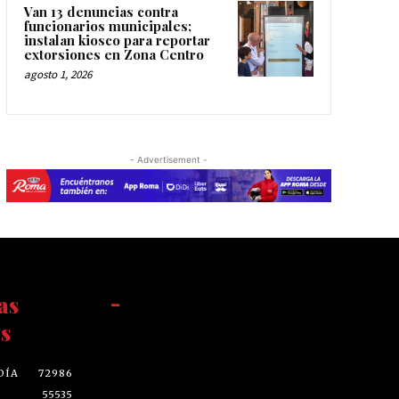
Van 13 denuncias contra
funcionarios municipales;
instalan kiosco para reportar
extorsiones en Zona Centro
agosto 1, 2026
- Advertisement -
as
-
s
DÍA
72986
55535