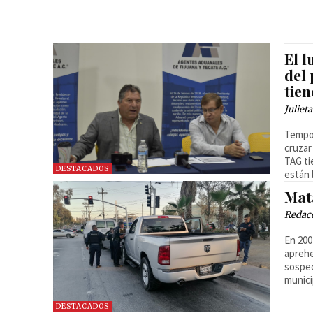
El 
del 
tie
Juliet
Tempor
cruzar
TAG ti
DESTACADOS
están 
Mata
Redac
En 200
aprehe
sospec
munici
DESTACADOS