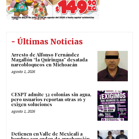
- Últimas Noticias
Arresto de Alfonso Fernández
Magallón “la Quiringua” desatada
narcobloqueos en Michoacán
agosto 1, 2026
CESPT admite 32 colonias sin agua,
pero usuarios reportan otras 16 y
exigen soluciones
agosto 1, 2026
Detienen en Valle de Mexicali a
hombre con orden de aprehensión