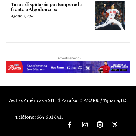
Toros disputarán postemporada
frente a Algodoneros
agosto 7, 2026
- Advertisement -
Av. Las Américas 4633, El Paraíso, C.P. 22106 / Tijuana, B.C.
Teléfono: 664 681 6913