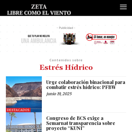
- Publicidad -
Contenidos sobre
Estrés Hídrico
Urge colaboración binacional para
combatir estrés hídrico: PFBW
junio 19, 2025
DESTACADOS
Congreso de BCS exige a
Semarnat transparencia sobre
proyecto “KUNI”