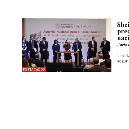
She
prec
nac
Carlos
La inf
según 
DESTACADOS