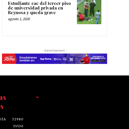
Estudiante cae del tercer piso
de universidad privada en
Reynosa y queda grave
agosto 1, 2026
- Advertisement -
as
-
s
DÍA
72980
55530